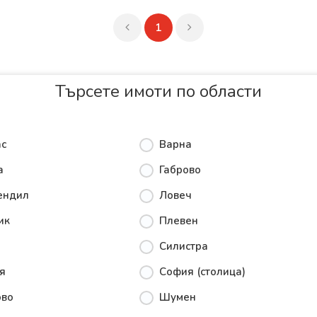
1
Търсете имоти по области
ас
Варна
а
Габрово
ендил
Ловеч
ик
Плевен
Силистра
я
София (столица)
ово
Шумен