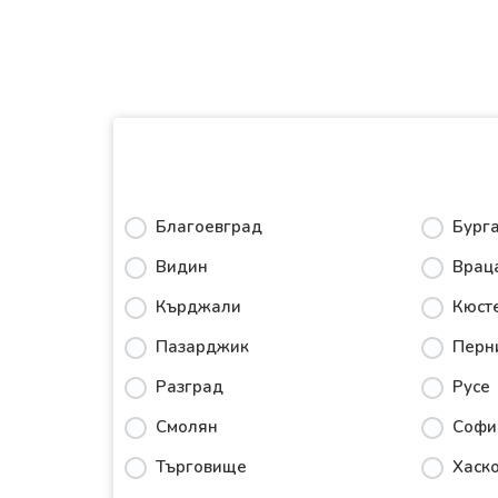
Благоевград
Бург
Видин
Врац
Кърджали
Кюст
Пазарджик
Перн
Разград
Русе
Смолян
Софи
Търговище
Хаск