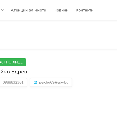
Агенции за имоти
Новини
Контакти
АСТНО ЛИЦЕ
йчо Едрев
0988832361
peicho69@abv.bg