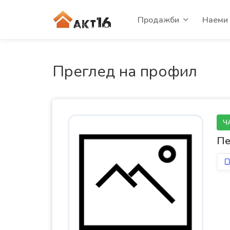
Продажби
Наеми
Преглед на профил
Ч
Пе