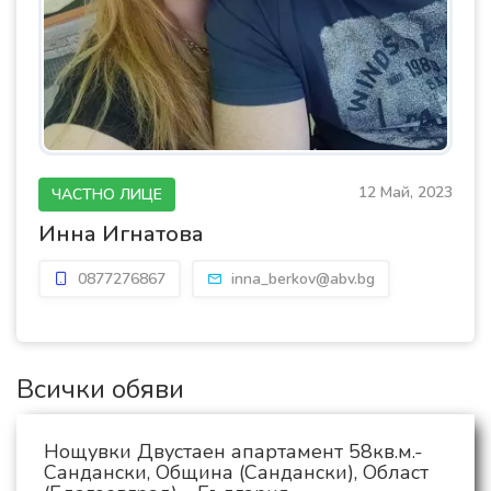
12 Май, 2023
ЧАСТНО ЛИЦЕ
Инна Игнатова
0877276867
inna_berkov@abv.bg
Всички обяви
Нощувки Двустаен апартамент 58кв.м.-
Сандански, Община (Сандански), Област