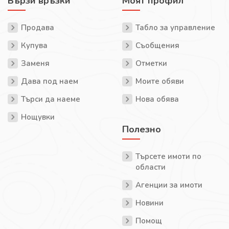
Бързи връзки
Моят профил
Продава
Табло за управление
Купува
Съобщения
Заменя
Отметки
Дава под наем
Моите обяви
Търси да наеме
Нова обява
Нощувки
Полезно
Търсете имоти по
области
Агенции за имоти
Новини
Помощ