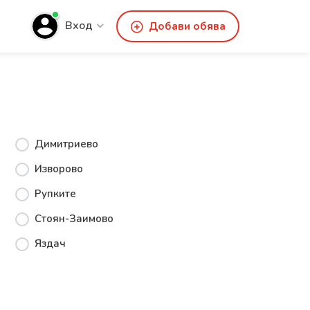
Вход
Добави обява
Димитриево
Изворово
Рупките
Стоян-Заимово
Яздач