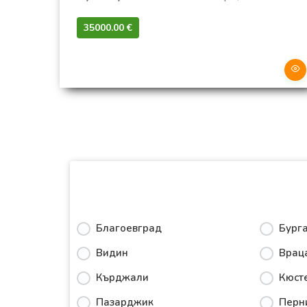
35000.00 €‎
Благоевград
Бург
Видин
Врац
Кърджали
Кюст
Пазарджик
Перн