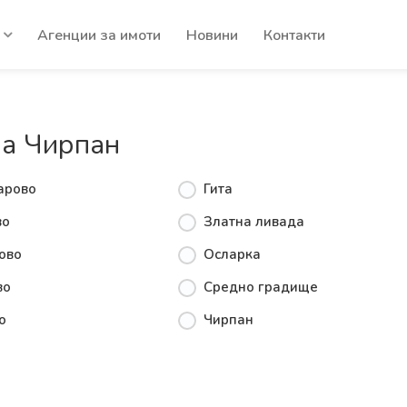
Агенции за имоти
Новини
Контакти
на Чирпан
арово
Гита
во
Златна ливада
ово
Осларка
во
Средно градище
о
Чирпан