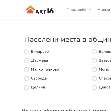
Продажби
Наеми
Населени места в общи
Винарово
Волов
Държава
Зетьо
Малко Тръново
Могил
Свобода
Спасо
Целина
Ценов