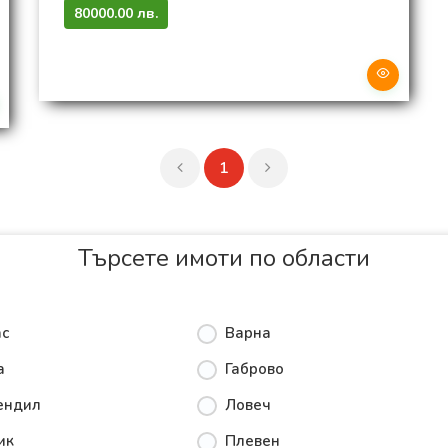
80000.00 лв.
1
Търсете имоти по области
ас
Варна
а
Габрово
ендил
Ловеч
ик
Плевен