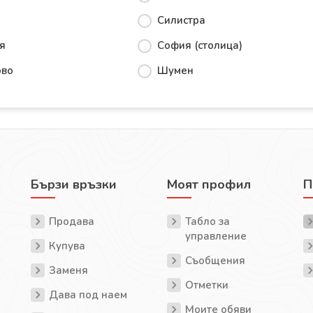
Силистра
я
София (столица)
ово
Шумен
Бързи връзки
Моят профил
П
Продава
Табло за
управление
Купува
Съобщения
Заменя
Отметки
Дава под наем
Моите обяви