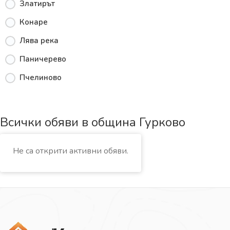
Златирът
Конаре
Лява река
Паничерево
Пчелиново
Всички обяви в община Гурково
Не са открити активни обяви.