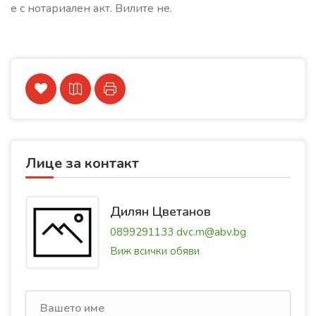
е с нотариален акт. Вилите не.
Лице за контакт
Дилян Цветанов
0899291133
dvc.m@abv.bg
Виж всички обяви