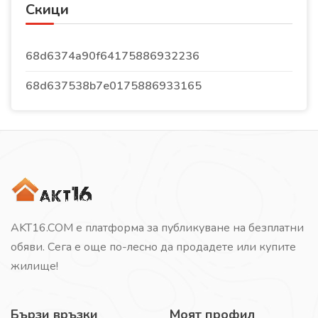
Скици
68d6374a90f64175886932236
68d637538b7e0175886933165
AKT16.COM е платформа за публикуване на безплатни
обяви. Сега е още по-лесно да продадете или купите
жилище!
Бързи връзки
Моят профил