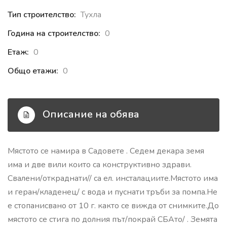
Тип строителство:
Тухла
Година на строителство:
0
Етаж:
0
Общо етажи:
0
Описание на обява
Мястото се намира в Садовете . Седем декара земя
има и две вили които са конструктивно здрави.
Свалени/откраднати// са ел. инсталациите.Мястото има
и геран/кладенец/ с вода и пуснати тръби за помпа.Не
е стопанисвано от 10 г. както се вижда от снимките.До
мястото се стига по долния път/покрай СБАто/ . Земята