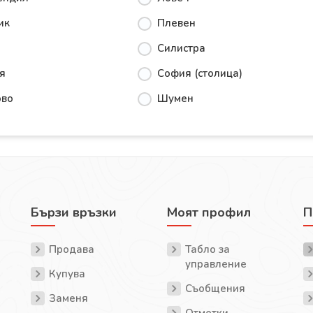
ик
Плевен
Силистра
я
София (столица)
ово
Шумен
Бързи връзки
Моят профил
П
Продава
Табло за
управление
Купува
Съобщения
Заменя