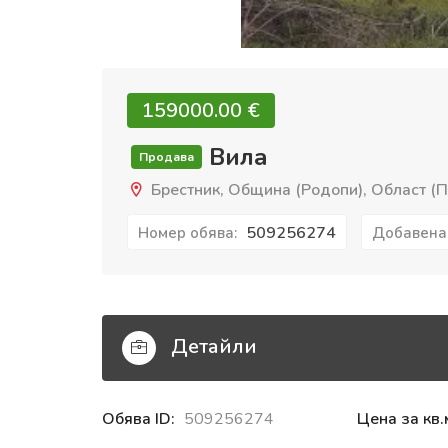
159000.00 €‎
Вила
Продава
Брестник, Община (Родопи), Област (П
509256274
Номер обява:
Добавена
Детайли
Обява ID:
509256274
Цена за кв.