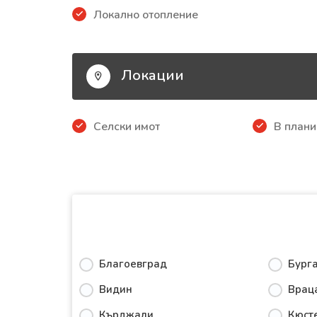
Локално отопление
Локации
Селски имот
В плани
Благоевград
Бург
Видин
Врац
Кърджали
Кюст