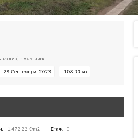
ловдив) - България
29 Септември, 2023
108.00 кв
:
м.:
1,472.22 €‎/m2
Етаж:
0