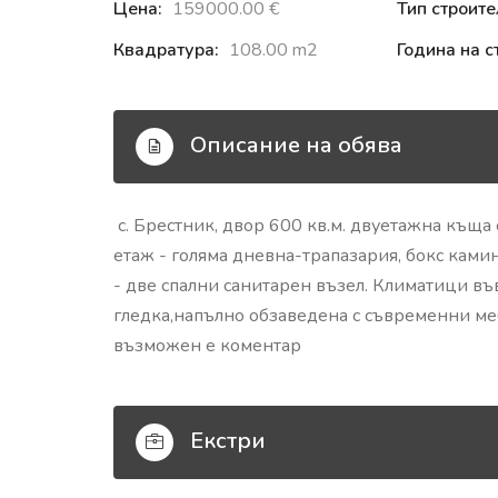
Цена:
159000.00 €‎
Тип строите
Квадратура:
108.00 m2
Година на с
Описание на обява
с. Брестник, двор 600 кв.м. двуетажна къща 
етаж - голяма дневна-трапазария, бокс камин
- две спални санитарен възел. Климатици във
гледка,напълно обзаведена с съвременни меб
възможен е коментар
Екстри