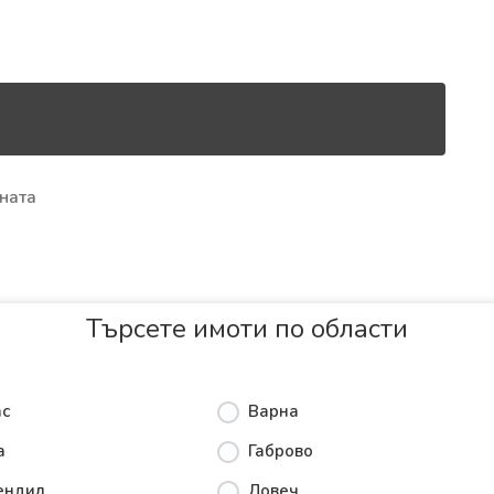
ната
Търсете имоти по области
ас
Варна
а
Габрово
ендил
Ловеч