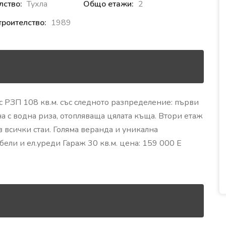
лство:
Тухла
Общо етажи:
2
троителство:
1989
с РЗП 108 кв.м. със следното разпределение: първи
а с водна риза, отопляваща цялата къща. Втори етаж
 всички стаи. Голяма веранда и уникална
ели и ел.уреди Гараж 30 кв.м. цена: 159 000 Е