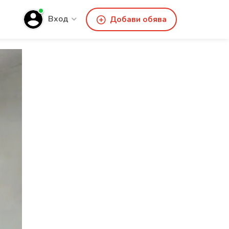
Вход
Добави обява