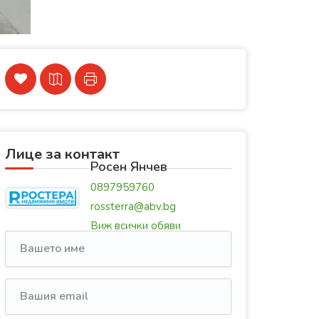
Лице за контакт
Росен Янчев
0897959760
rossterra@abv.bg
Виж всички обяви