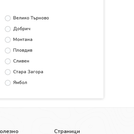
Велико Търново
Добрич
Монтана
Пловдив
Сливен
Стара Загора
Ямбол
олезно
Страници