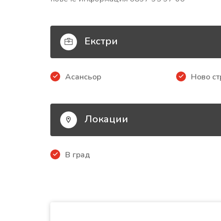
Екстри
Асансьор
Ново ст
Локации
В град