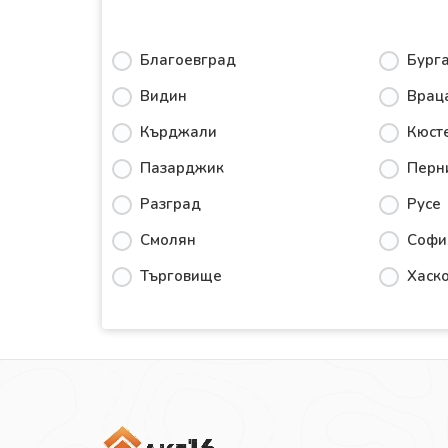
Благоевград
Бург
Видин
Врац
Кърджали
Кюст
Пазарджик
Перн
Разград
Русе
Смолян
Софи
Търговище
Хаск