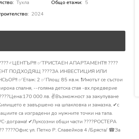
лство:
Тухла
Общо етажи:
5
троителство:
2024
??‍♂️ЦЕНТЪР!!! ✅ТРИСТАЕН АПАРТАМЕНТ!!! ????
ЕНТ ПОДХОДЯЩ ????ЗА ИНВЕСТИЦИЯ ИЛИ
Р!! ✅Етаж: 2 ✅Площ: 85 кв.м. ❗Имотът се състои
-широка спалня, --голяма детска стая -вх.предверие
и ????Цена:170 000 лв. ✌Възможност за закупуване
✔Жилището е завършено на шпакловка и замазка, ✔с
ациите са изградени до нужните точки на тапа.
PVC-дограма! ✔Луксозни общи части ????РОСТЕРА
? ????Офис ул. Петко Р. Славейков 4 /Бряста/ ☎За