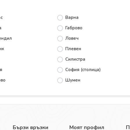
ас
Варна
а
Габрово
ендил
Ловеч
ик
Плевен
Силистра
я
София (столица)
ово
Шумен
Бързи връзки
Моят профил
П