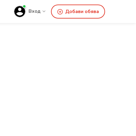
Вход
Добави обява