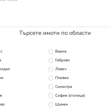
Търсете имоти по области
ас
Варна
а
Габрово
ендил
Ловеч
ик
Плевен
Силистра
я
София (столица)
ово
Шумен