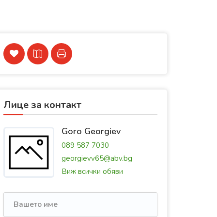
Лице за контакт
Goro Georgiev
089 587 7030
georgievv65@abv.bg
Виж всички обяви