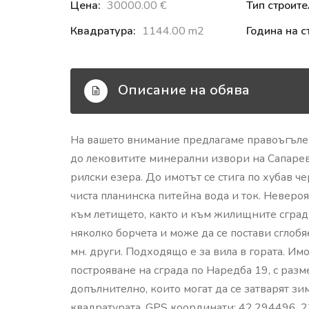
Цена:
30000.00 €‎
Тип строите
Квадратура:
1144.00 m2
Година на с
Описание на обява
На вашето внимание предлагаме правоъгълен
до лековитите минерални извори на Сапарев
рилски езера. До имотът се стига по хубав ч
чиста планинска питейна вода и ток. Неверо
към летището, както и към жилищните сгради
няколко борчета и може да се постави сгло
мн. други. Подходящо е за вила в гората. Им
построяване на сграда по Наредба 19, с разм
допълнително, които могат да се затварят зим
квадратурата. GPS координати: 42.294496, 