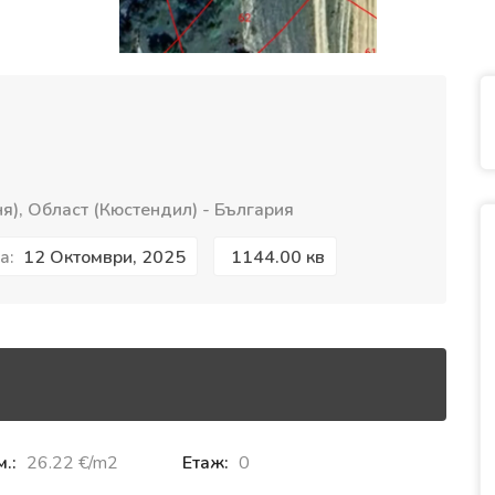
), Област (Кюстендил) - България
12 Октомври, 2025
1144.00 кв
а:
м.:
26.22 €‎/m2
Етаж:
0