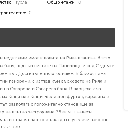
лство:
Тухла
Общо етажи:
0
троителство:
0
 недвижим имот в полите на Рила планина, близо
а баня, под ски пистите на Паничище и под Седемте
ерен път. Достъпът е целогодишен. В близост има
ятни панорами, с изглед към върховете на Рила и
 на Сапарево и Сапарева баня. В парцела има
бяема къща или къщи, жилищен фургон, каравана и
отът разполага с положително становище за
ер на плътно застрояване 23кв.м. + навеси,
ата и отварят лятото и така да се увеличи законно
23.279398