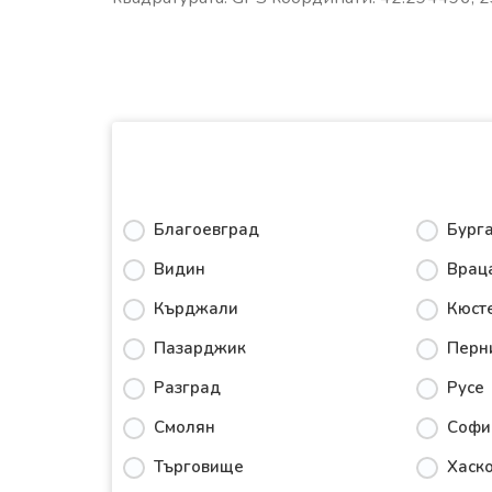
Благоевград
Бург
Видин
Врац
Кърджали
Кюст
Пазарджик
Перн
Разград
Русе
Смолян
Софи
Търговище
Хаск