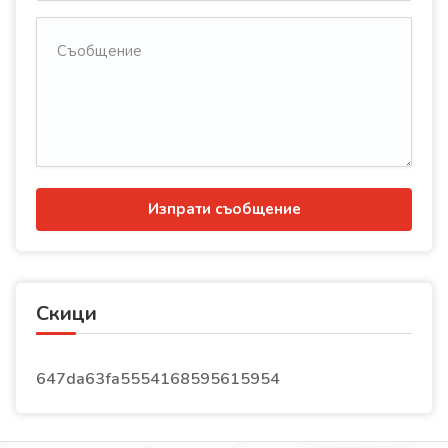
Изпрати съобщение
Скици
647da63fa5554168595615954