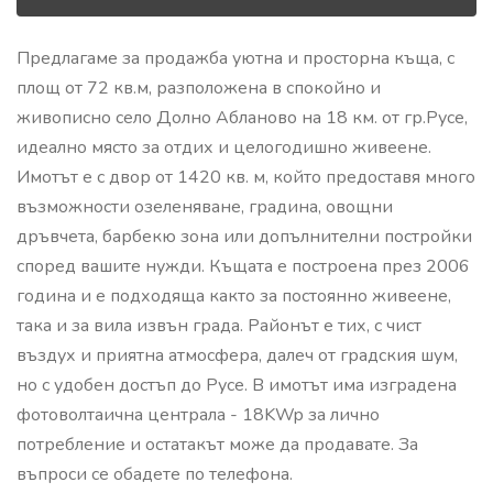
Предлагаме за продажба уютна и просторна къща, с
площ от 72 кв.м, разположена в спокойно и
живописно село Долно Абланово на 18 км. от гр.Русе,
идеално място за отдих и целогодишно живеене.
Имотът е с двор от 1420 кв. м, който предоставя много
възможности озеленяване, градина, овощни
дръвчета, барбекю зона или допълнителни постройки
според вашите нужди. Къщата е построена през 2006
година и е подходяща както за постоянно живеене,
така и за вила извън града. Районът е тих, с чист
въздух и приятна атмосфера, далеч от градския шум,
но с удобен достъп до Русе. В имотът има изградена
фотоволтаична централа - 18KWp за лично
потребление и остатакът може да продавате. За
въпроси се обадете по телефона.