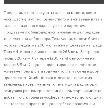
Предлагаме светла и уютна къща на морето, която
носи щастие и успех. Семейството ни живееше в тази
къща, изпълнена с радост, успех и хармония.
Продаваме я с благодарност и желание да предадем
това място на добри хора. Тиха улица, морски бриз и
морска гледка...на 200 м от плажа и центъра на града.
Това е 4-етажна къща и парцел 268 кв.м. Застроена
площ 520 кв.м + сутерен (200 кв.м) с височина на
тавана 3.5 м. Къщата е проектирана за комфортно
живеене през цялата година - топла и уютна е дори
през зимата. Комбинирана отоплителна система,
включваща котел, камина, климатици и радиатори,
осигурява равномерна топлина и комфорт. Камината
добавя топла, топла атмосфера, а множеството опции
за отопление правят къщата особено практична и