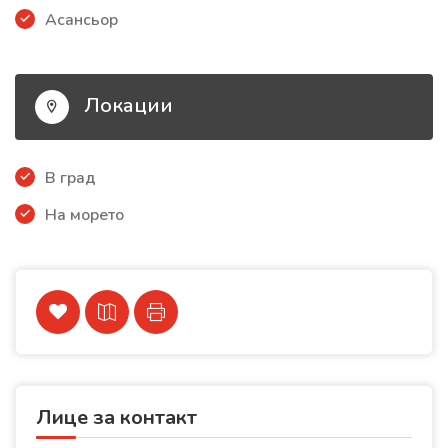
Асансьор
Локации
В град
На морето
Лице за контакт