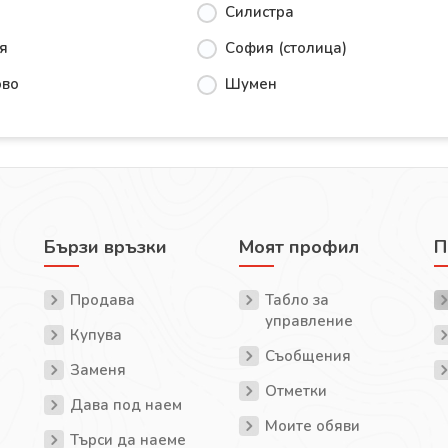
Силистра
я
София (столица)
ово
Шумен
Бързи връзки
Моят профил
П
Продава
Табло за
управление
Купува
Съобщения
Заменя
Отметки
Дава под наем
Моите обяви
Търси да наеме