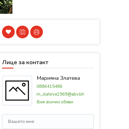
Лице за контакт
Марияна Златева
0886415486
m_slateva1969@abv.bh
Виж всички обяви