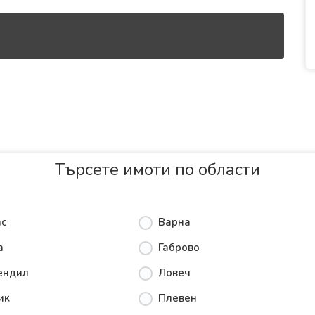
Търсете имоти по области
ас
Варна
а
Габрово
ендил
Ловеч
ик
Плевен