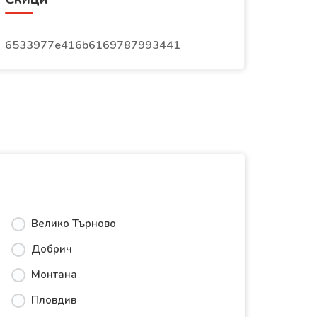
6533977e416b6169787993441
Велико Търново
Добрич
Монтана
Пловдив