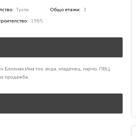
лство:
Тухла
Общо етажи:
3
троителство:
1985
н Близнак.Има ток, вода, кладенец, парно, ПВЦ
за продажба.