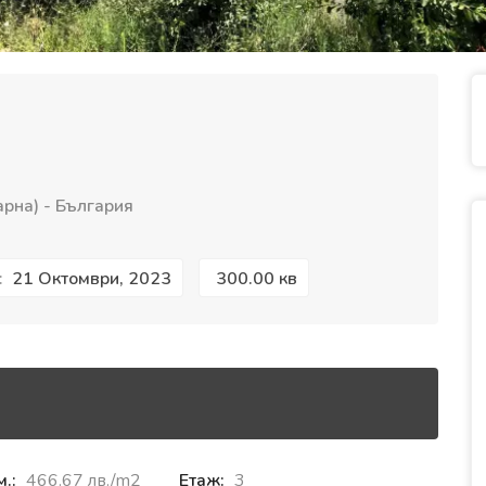
рна) - България
21 Октомври, 2023
300.00 кв
:
м.:
466.67 лв./m2
Етаж:
3