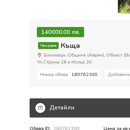
140000.00 лв.
Къща
Продава
Близнаци, Община (Аврен), Област (Ва
Ул.Струма 28 и Искър 20
180762300
Номер обява:
Добавена
Детайли
Обява ID:
180762300
Цена за кв.