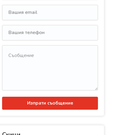
Изпрати съобщение
Скици