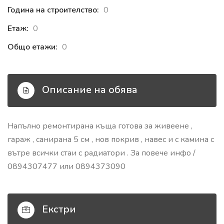
Година на строителство:
0
Етаж:
0
Общо етажи:
0
Описание на обява
Напълно ремонтирана къща готова за живеене ,
гараж , санирана 5 см , нов покрив , навес и с камина с
вътре всички стаи с радиатори . За повече инфо /
0894307477 или 0894373090
Екстри