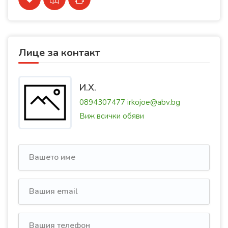
Лице за контакт
И.Х.
0894307477
irkojoe@abv.bg
Виж всички обяви