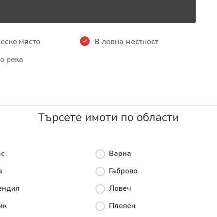
еско място
В ловна местност
о река
Търсете имоти по области
ас
Варна
а
Габрово
ендил
Ловеч
ик
Плевен