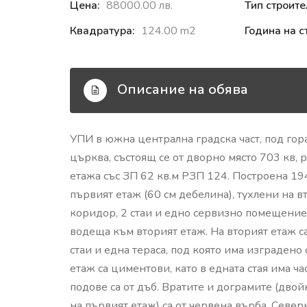
Цена:
88000.00 лв.
Тип строите
Квадратура:
124.00 m2
Година на с
Описание на обява
УПИ в южна централна градска част, под гор
църква, състоящ се от дворно място 703 кв, 
етажа със ЗП 62 кв.м РЗП 124. Построена 19
първият етаж (60 см дебелина), тухлени на в
коридор, 2 стаи и едно сервизно помещение
водеща към вторият етаж. На вторият етаж 
стаи и една тераса, под която има изграден
етаж са циментови, като в едната стая има ч
подове са от дъб. Вратите и дограмите (двой
на първият етаж) са от червена върба. Север