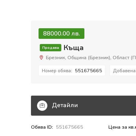
88000.00 лв.
Къща
Продава
Брезник, Община (Брезник), Област (П
551675665
Номер обява:
Добавена
Детайли
Обява ID:
551675665
Цена за кв.