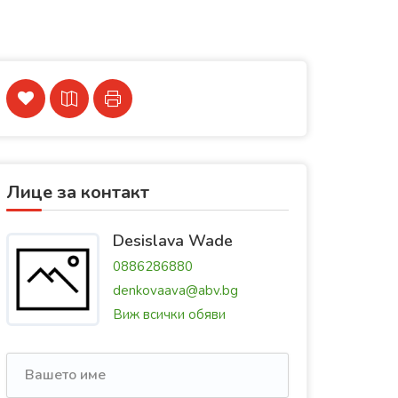
Лице за контакт
Desislava Wade
0886286880
denkovaava@abv.bg
Виж всички обяви