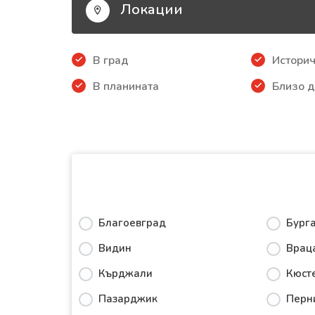
Локации
В град
Историч
В планината
Близо д
Благоевград
Бург
Видин
Врац
Кърджали
Кюст
Пазарджик
Перн