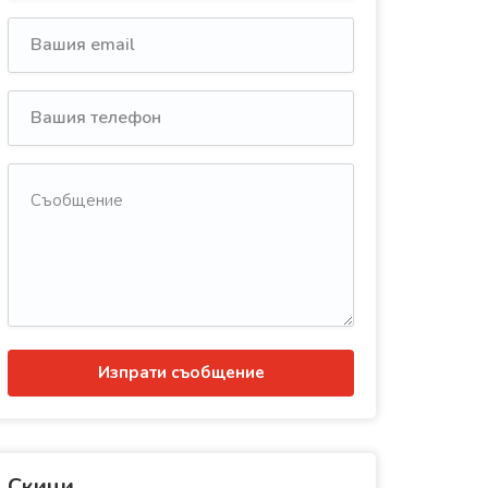
Изпрати съобщение
Скици