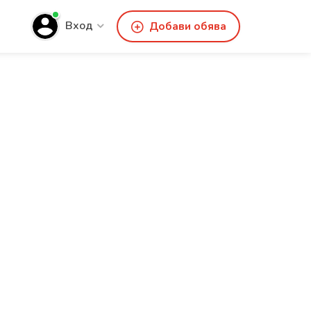
Вход
Добави обява