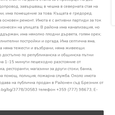
одопровод, завършващ в чешма в северната стая на
ни, има помещение за това. Къщата е гредоред.
за основен ремонт. Имота е с активни партиди за ток
 изнесен на улицата. В района има канализация, но
оддържан, има няколко плодни дървета, голям орех;
лнителни постройки и оргада, Има септична яма,
та няма тежести и възбрани, няма живеещи.
 достъпно по републиканска и общинска пътни
 на 1-15 минути пешеходно разстояние от
а, ресторанти, магазини за други стоки, банка,
за помощ, полиция, пожарна служба. Около имота
одава на публична продан в Районен съд Брезник от
tice.bg/bg/3778/30583 телефон +359 (777) 98673, E-