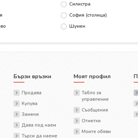
Силистра
я
София (столица)
ово
Шумен
Бързи връзки
Моят профил
П
Продава
Табло за
управление
Купува
Съобщения
Заменя
Отметки
Дава под наем
Моите обяви
Търси да наеме