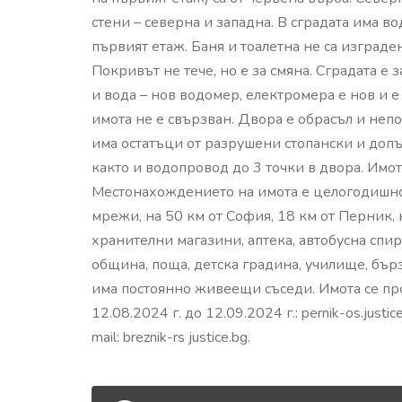
стени – северна и западна. В сградата има в
първият етаж. Баня и тоалетна не са изграде
Покривът не тече, но е за смяна. Сградата е 
и вода – нов водомер, електромера е нов и е
имота не е свързван. Двора е обрасъл и неп
има остатъци от разрушени стопански и допъ
както и водопровод до 3 точки в двора. Имо
Местонахождението на имота е целогодишно
мрежи, на 50 км от София, 18 км от Перник,
хранителни магазини, аптека, автобусна спирк
община, поща, детска градина, училище, бър
има постоянно живеещи съседи. Имота се пр
12.08.2024 г. до 12.09.2024 г.: pernik-os.jus
mail: breznik-rs justice.bg.