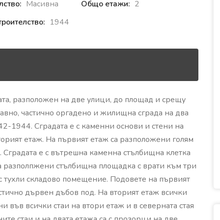
лство:
Масивна
Общо етажи:
2
троителство:
1944
ата, разположен на две улици, до площад и срещу
равно, частично оргадено и жилищна сграда на два
42-1944. Сградата е с каменни основи и стени на
торият етаж. На първият етаж са разположени голям
. Сградата е с вътрешна каменна стълбищна клетка
са разполпжени стълбищна площадка с врати към три
о с тухли складово помещение. Подовете на първият
астично дървен дъбов под. На вторият етаж всички
ни във всички стаи на втори етаж и в северната стая
ните стаи и на двата етажа са с прозорци на две