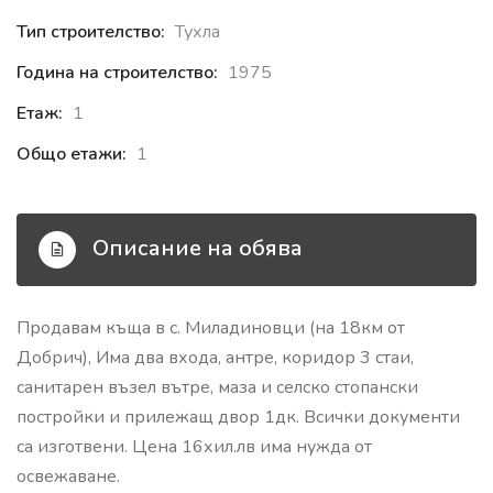
Тип строителство:
Тухла
Година на строителство:
1975
Етаж:
1
Общо етажи:
1
Описание на обява
Продавам къща в с. Миладиновци (на 18км от
Добрич), Има два входа, антре, коридор 3 стаи,
санитарен възел вътре, маза и селско стопански
постройки и прилежащ двор 1дк. Всички документи
са изготвени. Цена 16хил.лв има нужда от
освежаване.