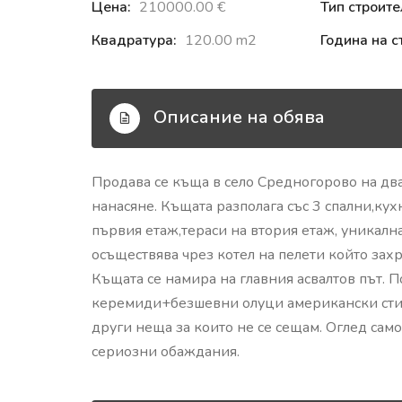
Цена:
210000.00 €‎
Тип строите
Квадратура:
120.00 m2
Година на с
Описание на обява
Продава се къща в село Средногорово на дв
нанасяне. Къщата разполага със 3 спални,ку
първия етаж,тераси на втория етаж, уникална
осъществява чрез котел на пелети който зах
Къщата се намира на главния асвалтов път. 
керемиди+безшевни олуци американски стил
други неща за които не се сещам. Оглед само
сериозни обаждания.