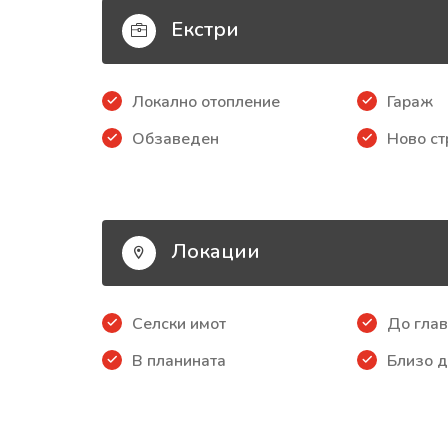
Екстри
Локално отопление
Гараж
Обзаведен
Ново ст
Локации
Селски имот
До глав
В планината
Близо д