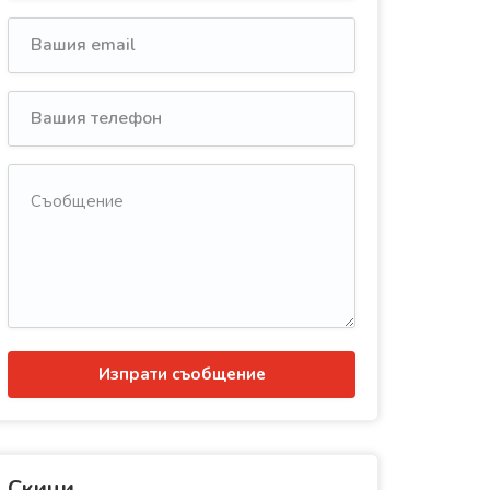
Изпрати съобщение
Скици