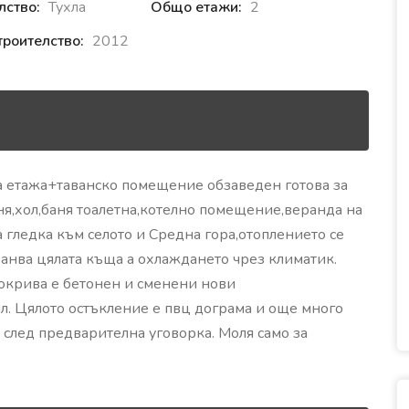
лство:
Тухла
Общо етажи:
2
троителство:
2012
а етажа+таванско помещение обзаведен готова за
хня,хол,баня тоалетна,котелно помещение,веранда на
 гледка към селото и Средна гора,отоплението се
ранва цялата къща а охлаждането чрез климатик.
Покрива е бетонен и сменени нови
. Цялото остъкление е пвц дограма и още много
 след предварителна уговорка. Моля само за