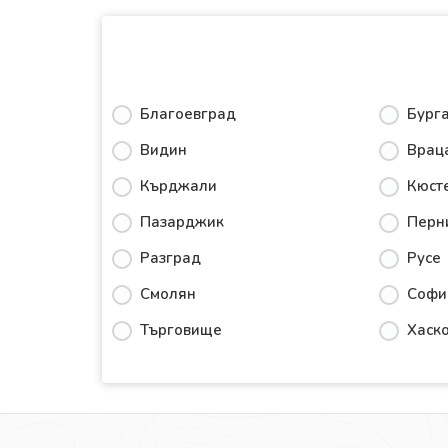
Благоевград
Бург
Видин
Врац
Кърджали
Кюст
Пазарджик
Перн
Разград
Русе
Смолян
Софи
Търговище
Хаск