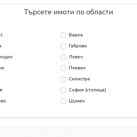
Търсете имоти по области
ас
Варна
а
Габрово
ендил
Ловеч
ик
Плевен
Силистра
я
София (столица)
ово
Шумен