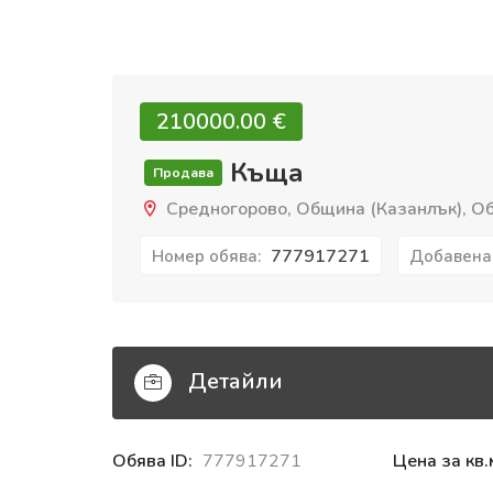
210000.00 €‎
Къща
Продава
Средногорово, Община (Казанлък), Обл
777917271
Номер обява:
Добавена
Детайли
Обява ID:
777917271
Цена за кв.