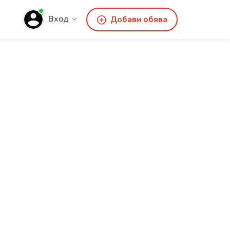
Вход
Добави обява