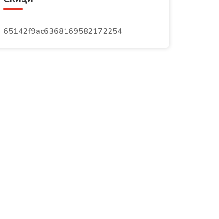
65142f9ac6368169582172254