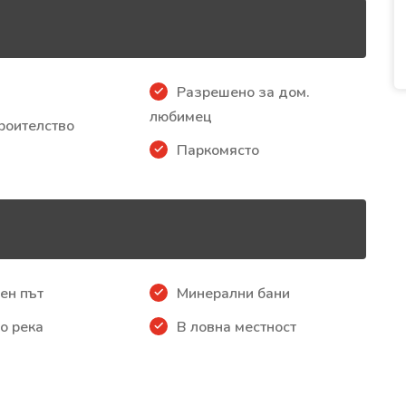
Разрешено за дом.
любимец
роителство
Паркомясто
ен път
Минерални бани
о река
В ловна местност