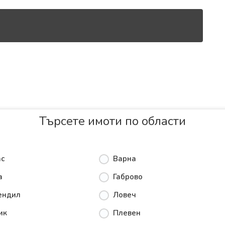
Търсете имоти по области
ас
Варна
а
Габрово
ендил
Ловеч
ик
Плевен