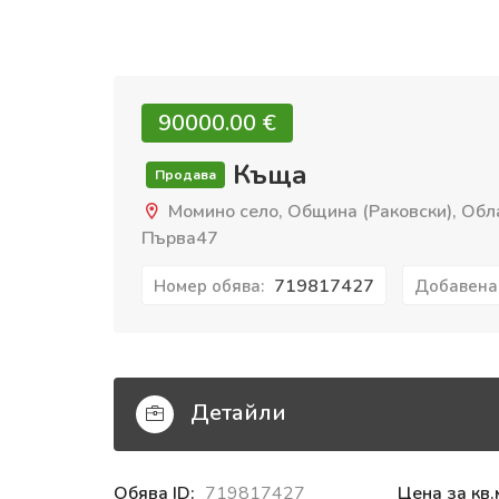
90000.00 €‎
Къща
Продава
Момино село, Община (Раковски), Обла
Първа47
719817427
Номер обява:
Добавена
Детайли
Обява ID:
719817427
Цена за кв.