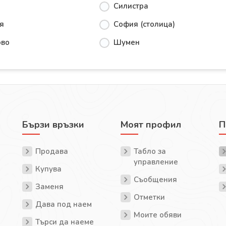
Силистра
я
София (столица)
ово
Шумен
Бързи връзки
Моят профил
П
Продава
Табло за
управление
Купува
Съобщения
Заменя
Отметки
Дава под наем
Моите обяви
Търси да наеме