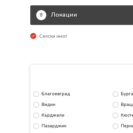
Локации
Селски имот
Благоевград
Бург
Видин
Врац
Кърджали
Кюст
Пазарджик
Перн