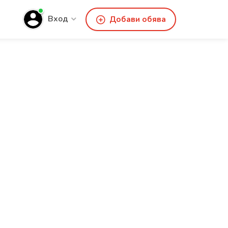
Вход
Добави обява