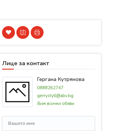
Лице за контакт
Гергана Кутрянова
0888262747
gerrystyll@abv.bg
Виж всички обяви