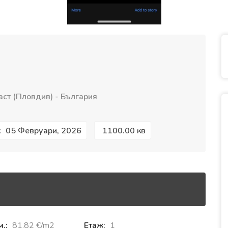
ст (Пловдив) - България
05 Февруари, 2026
1100.00 кв
:
м.:
81.82 €‎/m2
Етаж:
1