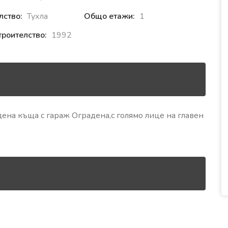
лство:
Тухла
Общо етажи:
1
троителство:
1992
ена къща с гараж Оградена,с голямо лице на главен