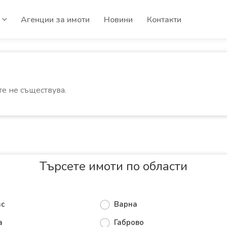
Агенции за имоти
Новини
Контакти
те не съществува.
Търсете имоти по области
ас
Варна
а
Габрово