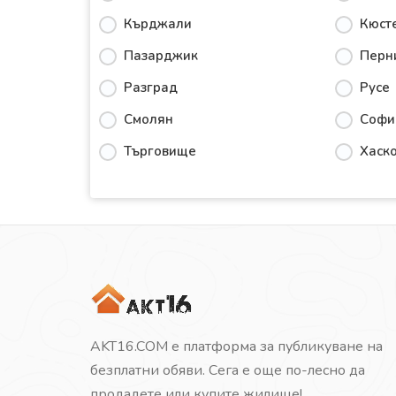
Кърджали
Кюст
Пазарджик
Перн
Разград
Русе
Смолян
Софи
Търговище
Хаск
AKT16.COM е платформа за публикуване на
безплатни обяви. Сега е още по-лесно да
продадете или купите жилище!