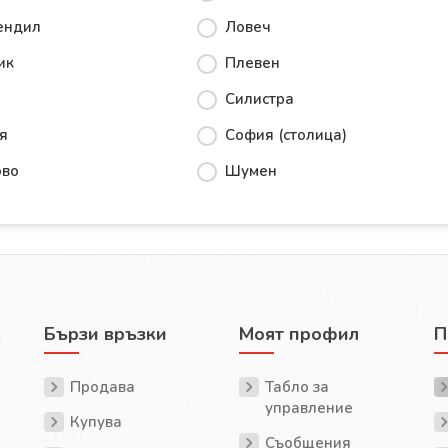
ендил
Ловеч
ик
Плевен
Силистра
я
София (столица)
ово
Шумен
Бързи връзки
Моят профил
П
Продава
Табло за
управление
Купува
Съобщения