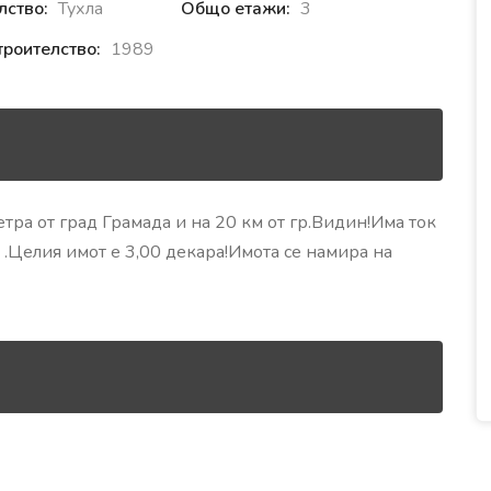
лство:
Тухла
Общо етажи:
3
троителство:
1989
тра от град Грамада и на 20 км от гр.Видин!Има ток
 .Целия имот е 3,00 декара!Имота се намира на