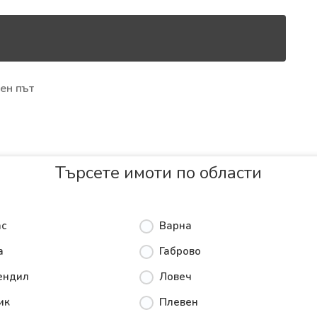
ен път
Търсете имоти по области
ас
Варна
а
Габрово
ендил
Ловеч
ик
Плевен