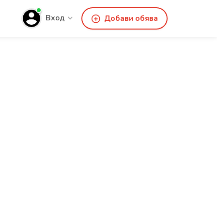
Вход
Добави обява