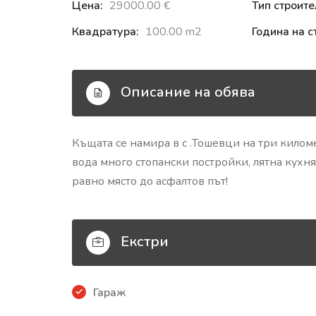
Цена:
29000.00 €‎
Тип строите
Квадратура:
100.00 m2
Година на с
Описание на обява
Къщата се намира в с .Тошевци на три киломе
вода много стопански постройки, лятна кухня
равно място до асфалтов път!
Екстри
Гараж