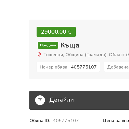
29000.00 €‎
Къща
Продава
Тошевци, Община (Грамада), Област (
405775107
Номер обява:
Добавена
Детайли
Обява ID:
405775107
Цена за кв.