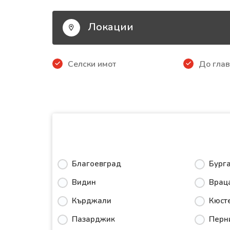
Локации
Селски имот
До глав
Благоевград
Бург
Видин
Врац
Кърджали
Кюст
Пазарджик
Перн