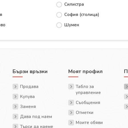
Силистра
я
София (столица)
ово
Шумен
Бързи връзки
Моят профил
П
Продава
Табло за
управление
Купува
Съобщения
Заменя
Отметки
Дава под наем
Моите обяви
Търси да наеме