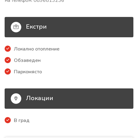
на телефон: 0896813236
Екстри
Локално отопление
Обзаведен
Паркомясто
Локации
В град