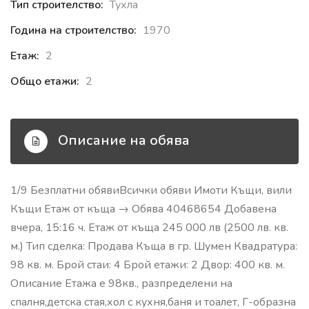
Тип строителство:
Тухла
Година на строителство:
1970
Етаж:
2
Общо етажи:
2
Описание на обява
1/9 Безплатни обявиВсички обяви Имоти Къщи, вили
Къщи Етаж от къща → Обява 40468654 Добавена
вчера, 15:16 ч. Етаж от къща 245 000 лв (2500 лв. кв.
м.) Тип сделка: Продава Къща в гр. Шумен Квадратура:
98 кв. м. Брой стаи: 4 Брой етажи: 2 Двор: 400 кв. м.
Описание ️Етажа е 98кв., разпределени на
спалня,детска стая,хол с кухня,баня и тоалет, Г-образна