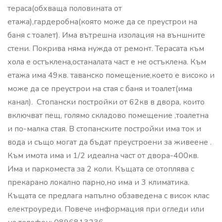
тераса(обхваща половината от
етажа),гардеробна(която може да се преустрои на
баня с тоалет). Има вътрешна изолация на външните
стени. Покрива няма нужда от ремонт. Терасата към
хола е остъклена,останалата част е не остъклена. ️Към
етажа има 49кв. таванско помещение,което е високо и
може да се преустрои на стая с баня и тоалет(има
канал). ️ Стопански постройки от 62кв в двора, които
включват пещ, голямо складово помещение ,тоалетна
и по-малка стая. В стопанските постройки има ток и
вода и също могат да бъдат преустроени за живеене .
️Към имота има и 1/2 идеална част от двора-400кв.
Има и паркоместа за 2 коли. ️Къщата се отоплява с
прекарано локално парно,но има и 3 климатика.
️Къщата се предлага напълно обзаведена с висок клас
електроуреди. Повече информация при огледи или