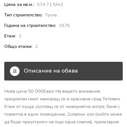
Цена за кв.м.:
574.71 €‎/m2
Тип строителство:
Тухла
Година на строителство:
1976
Етаж:
1
Общо етажи:
2
Описание на обява
Нова цена 50 000Евро На вашето внимание
предлагам имот намиращ се в красивия град Тетевен.
Етаж от къща, състоящ се от невероятно антре, баня с
тоалетна в едно помещение, 2спални, хол (който може
да бъде преустроен на още една спалня), трапезария