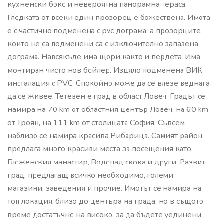
кухненски бокс и невероятна панорамна тераса.
Гледката от всеки един прозорец е божествена. Имота
е с частично подменена с pvc дограма, а прозорците,
които не са подменени са с изключително запазена
дограма. Навсякъде има щори както и пердета. Има
монтиран чисто нов бойлер. Изцяло подменена ВИК
инсталация с PVC. Спокойно може да се влезе веднага
да се живее. Тетевен е град в област Ловеч. Градът се
намира на 70 km от областния център Ловеч, на 60 km
от Троян, на 111 km от столицата София. Съвсем
наблизо се намира красива Рибарица. Самият район
предлага много красиви места за посещения като
Гложенския манастир, Водопад скока и други. Развит
град, предлагащ всичко необходимо, големи
магазини, заведения и прочие. Имотът се намира на
топ локация, близо до центъра на града, но в същото
време достатъчно на високо, за да бъдете уединени