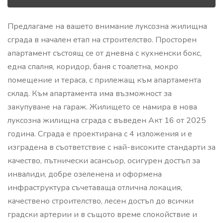
Предлагаме на вашето внимание луксозна жилищна
сграда в начален етап на строителство. Просторен
апартамент състоящ се от дневна с кухненски бокс,
една спалня, коридор, баня с тоалетна, мокро
помещение и тераса, с прилежащ към апартамента
склад. Към апартамента има възможност за
закупуване на гараж. Жилището се намира в нова
луксозна жилищна сграда с въведен Акт 16 от 2025
година. Сграда е проектирана с 4 изложения и е
изградена в съответствие с най-високите стандарти за
качество, пътнически асансьор, осигурен достъп за
инвалиди, добре озеленена и оформена
инфраструктура съчетаваща отлична локация,
качествено строителство, лесен достъп до всички
градски артерии и в същото време спокойствие и