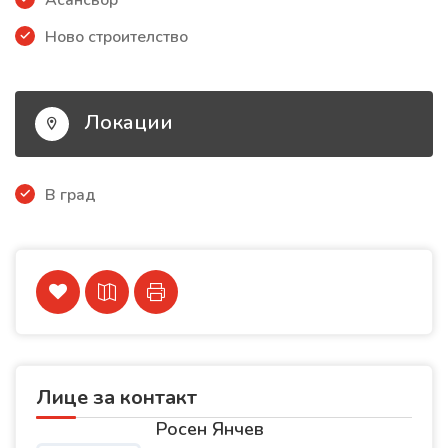
Асансьор
Ново строителство
Локации
В град
Лице за контакт
Росен Янчев