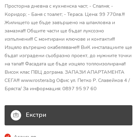
Просторна дневна с кухненска част; - Спалня; -
Коридор; - Баня с тоалет; - Тераса. Цена: 99 770лв.!!!
Жилището ще бъде завършено на шпакловка и
замазка!!! Общите части ще бъдат луксозно
изпълнени!!! С монтирани ключове и контакти!!!
Изцяло вътрешно окабеляване!!! ВиК инсталациите ще
бъдат изградени съобразно проект, до нужните точки
на тапа!!! Фасадата ще бъде изцяло топлоизолирана!!
Висок клас ПВЦ дограма. ЗАПАЗИ АПАРТАМЕНТА
СЕГА!!! www.rostera.bg Офис ул. Петко Р. Славейков 4 /
Бряста/ За информация: 0897 95 97 60
Екстри