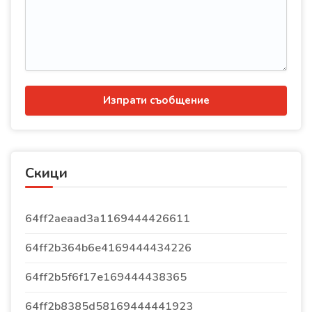
Изпрати съобщение
Скици
64ff2aeaad3a1169444426611
64ff2b364b6e4169444434226
64ff2b5f6f17e169444438365
64ff2b8385d58169444441923