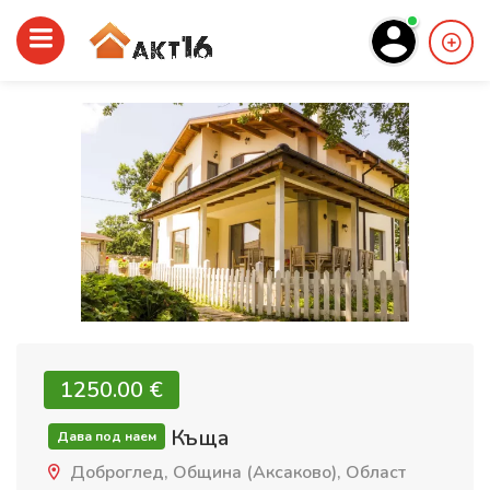
1250.00 €‎
Къща
Дава под наем
Доброглед, Община (Аксаково), Област