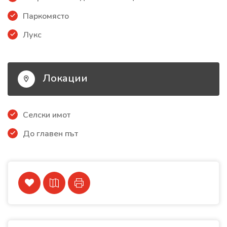
Паркомясто
Лукс
Локации
Селски имот
До главен път