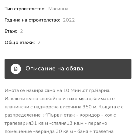
Тип строителство:
Масивна
Година на строителство:
2022
Етаж:
2
Общо етажи:
2
Описание на обява
Имота се намира само на 10 Мин .от гр.Варна.
Изключително спокойно и тихо място,климата е
планински с надморска височина 350 м. Къщата е с
разпределение: ✅Първи етаж - коридор - хол с
трапезария31 кв.м -спалня13 кв.м - перално
помещение -веранда 30 кв.м - баня + тоалетна