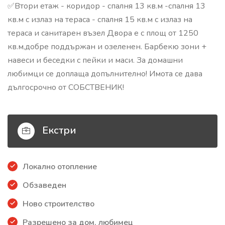
✅Втори етаж - коридор - спалня 13 кв.м -спалня 13
кв.м с излаз на тераса - спалня 15 кв.м с излаз на
тераса и санитарен възел Двора е с площ от 1250
кв.м,добре поддържан и озеленен. Барбекю зони +
навеси и беседки с пейки и маси. За домашни
любимци се доплаща допълнително! Имота се дава
дългосрочно от СОБСТВЕНИК!
Екстри
Локално отопление
Обзаведен
Ново строителство
Разрешено за дом. любимец