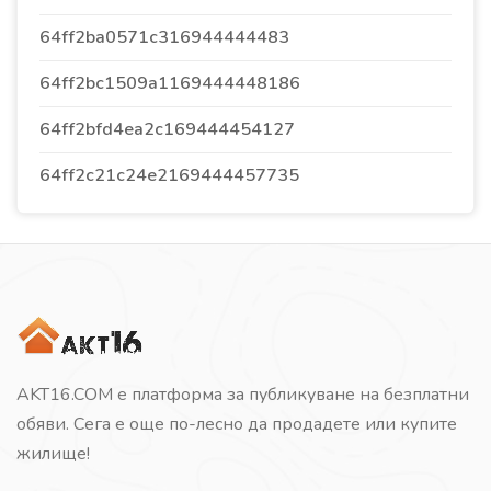
64ff2ba0571c316944444483
64ff2bc1509a1169444448186
64ff2bfd4ea2c169444454127
64ff2c21c24e2169444457735
AKT16.COM е платформа за публикуване на безплатни
обяви. Сега е още по-лесно да продадете или купите
жилище!